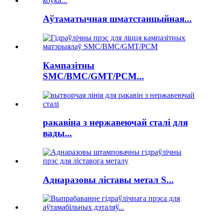
Аўтаматычная шматстанцыйная...
Кампазітны
SMC/BMC/GMT/PCM...
ракавіна з нержавеючай сталі для
вады...
Аднаразовы ліставы метал S...