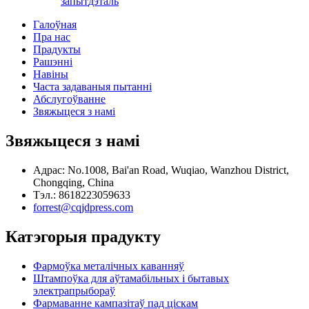
запыт
дэталь
Галоўная
Пра нас
Прадукты
Рашэнні
Навіны
Часта задаваныя пытанні
Абслугоўванне
Звяжыцеся з намі
Звяжыцеся з намі
Адрас: No.1008, Bai'an Road, Wuqiao, Wanzhou District,
Chongqing, China
Тэл.: 8618223059633
forrest@cqjdpress.com
Катэгорыя прадукту
Фармоўка металічных каванняў
Штампоўка для аўтамабільных і бытавых
электрапрыбораў
Фармаванне кампазітаў пад ціскам