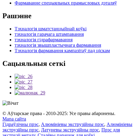
Фармаванне спецыяльных прамысловых дэталяў
Рашэнне
Тэхналогія шматстанцыйнай коўкі
тэхналогія гарачага штампавання
тэхналогія гідрафармавання
тэхналогія звышпластычнага фармавання
Тэхналогія фармавання кампазітаў пад ціскам
Сацыяльныя сеткі
© Аўтарскае права - 2010-2025: Усе правы абаронены.
Мапа сайта
Гідраўлічны прэс
,
Алюмініевы экструзійны прэс
,
Алюмініевы
экструзійны прэс
,
Латуневы экструзійны прэс
,
Прэс для
экструзіі металу
,
Сталёвы парашок для коўкі
,