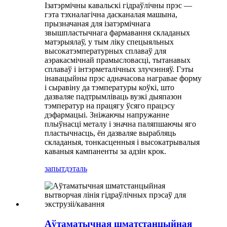
Ізатэрмічны кавальскі гідраўлічны прэс —
гэта тэхналагічна дасканалая машына,
прызначаная для ізатэрмічнага
звышпластычнага фармавання складаных
матэрыялаў, у тым ліку спецыяльных
высокатэмпературных сплаваў для
аэракасмічнай прамысловасці, тытанавых
сплаваў і інтэрметалічных злучэнняў. Гэты
інавацыйны прэс адначасова награвае форму
і сыравіну да тэмпературы коўкі, што
дазваляе падтрымліваць вузкі дыяпазон
тэмператур на працягу ўсяго працэсу
дэфармацыі. Зніжаючы напружанне
плыўнасці металу і значна паляпшаючы яго
пластычнасць, ён дазваляе вырабляць
складаныя, тонкасценныя і высокатрывалыя
каваныя кампаненты за адзін крок.
запыт
дэталь
Аўтаматычная шматстанцыйная