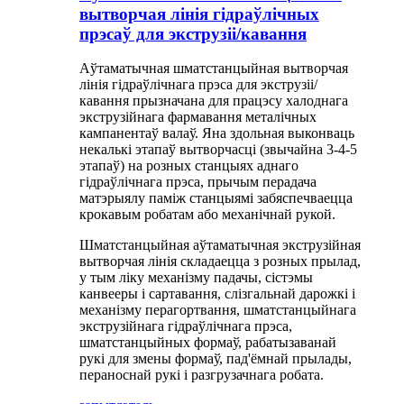
вытворчая лінія гідраўлічных
прэсаў для экструзіі/кавання
Аўтаматычная шматстанцыйная вытворчая
лінія гідраўлічнага прэса для экструзіі/
кавання прызначана для працэсу халоднага
экструзійнага фармавання металічных
кампанентаў валаў. Яна здольная выконваць
некалькі этапаў вытворчасці (звычайна 3-4-5
этапаў) на розных станцыях аднаго
гідраўлічнага прэса, прычым перадача
матэрыялу паміж станцыямі забяспечваецца
крокавым робатам або механічнай рукой.
Шматстанцыйная аўтаматычная экструзійная
вытворчая лінія складаецца з розных прылад,
у тым ліку механізму падачы, сістэмы
канвееры і сартавання, слізгальнай дарожкі і
механізму перагортвання, шматстанцыйнага
экструзійнага гідраўлічнага прэса,
шматстанцыйных формаў, рабатызаванай
рукі для змены формаў, пад'ёмнай прылады,
пераноснай рукі і разгрузачнага робата.