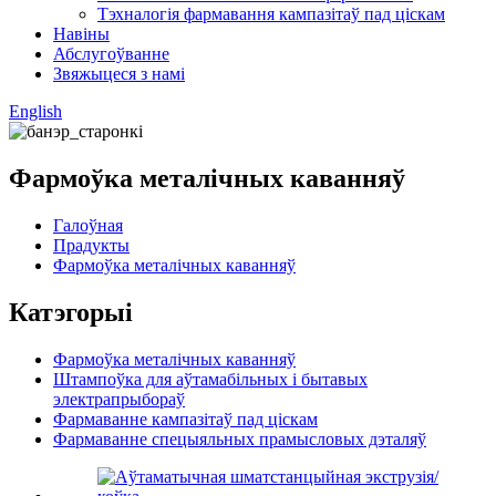
Тэхналогія фармавання кампазітаў пад ціскам
Навіны
Абслугоўванне
Звяжыцеся з намі
English
Фармоўка металічных каванняў
Галоўная
Прадукты
Фармоўка металічных каванняў
Катэгорыі
Фармоўка металічных каванняў
Штампоўка для аўтамабільных і бытавых
электрапрыбораў
Фармаванне кампазітаў пад ціскам
Фармаванне спецыяльных прамысловых дэталяў