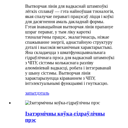
Вытворчая лінія для вадкаснай штампоўкі
лёгкіх сплаваў — гэта найноўшая тэхналогія,
якая спалучае перавагі працэсаў ліцця і коўкі
для дасягнення амаль дакладнай формы.
Гэтая інавацыйная вытворчая лінія прапануе
шэраг пераваг, у тым ліку кароткі
тэхналагічны працэс, экалагічнасць, нізкае
спажыванне энергіі, аднастайную структуру
дэталі і высокія механічныя характарыстыкі.
Яна складаецца з шматфункцыянальнага
гідраўлічнага прэса для вадкаснай штампоўкі
з ЧПУ, сістэмы колькаснага разліву
алюмініевай вадкасці, робата і інтэграванай
у шыну сістэмы. Вытворчая лінія
характарызуецца кіраваннем з ЧПУ,
інтэлектуальнымі функцыямі і гнуткасцю.
запыт
дэталь
Ізатэрмічны коўка-гідраўлічны
прэс