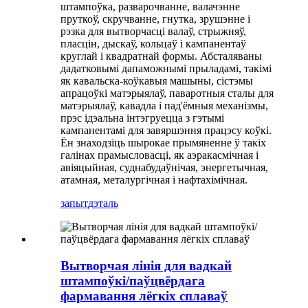
штампоўка, разварочванне, валачэнне
пруткоў, скручванне, гнутка, зрушэнне і
рэзка для вытворчасці валаў, стрыжняў,
пласцін, дыскаў, кольцаў і кампанентаў
круглай і квадратнай формы. Абсталяваны
дадатковымі дапаможнымі прыладамі, такімі
як кавальска-коўкавыя машыны, сістэмы
апрацоўкі матэрыялаў, паваротныя сталы для
матэрыялаў, кавадла і пад'ёмныя механізмы,
прэс ідэальна інтэгруецца з гэтымі
кампанентамі для завяршэння працэсу коўкі.
Ён знаходзіць шырокае прымяненне ў такіх
галінах прамысловасці, як аэракасмічная і
авіяцыйная, суднабудаўнічая, энергетычная,
атамная, металургічная і нафтахімічная.
запыт
дэталь
Вытворчая лінія для вадкай
штампоўкі/паўцвёрдага
фармавання лёгкіх сплаваў