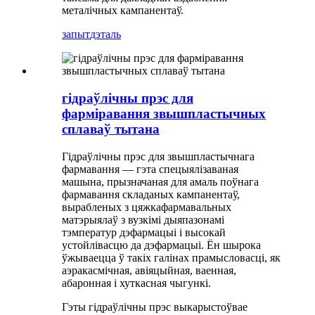
металічных кампанентаў.
запыт
дэталь
гідраўлічны прэс для
фарміравання звышпластычных
сплаваў тытана
Гідраўлічны прэс для звышпластычнага
фармавання — гэта спецыялізаваная
машына, прызначаная для амаль поўнага
фармавання складаных кампанентаў,
вырабленых з цяжкафармавальных
матэрыялаў з вузкімі дыяпазонамі
тэмператур дэфармацыі і высокай
устойлівасцю да дэфармацыі. Ён шырока
ўжываецца ў такіх галінах прамысловасці, як
аэракасмічная, авіяцыйная, ваенная,
абаронная і хуткасная чыгункі.
Гэты гідраўлічны прэс выкарыстоўвае