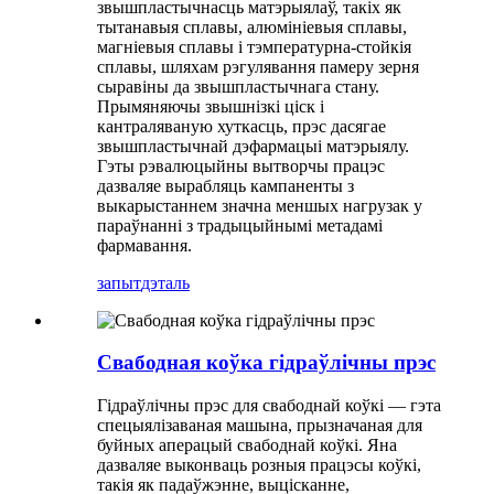
звышпластычнасць матэрыялаў, такіх як
тытанавыя сплавы, алюмініевыя сплавы,
магніевыя сплавы і тэмпературна-стойкія
сплавы, шляхам рэгулявання памеру зерня
сыравіны да звышпластычнага стану.
Прымяняючы звышнізкі ціск і
кантраляваную хуткасць, прэс дасягае
звышпластычнай дэфармацыі матэрыялу.
Гэты рэвалюцыйны вытворчы працэс
дазваляе вырабляць кампаненты з
выкарыстаннем значна меншых нагрузак у
параўнанні з традыцыйнымі метадамі
фармавання.
запыт
дэталь
Свабодная коўка гідраўлічны прэс
Гідраўлічны прэс для свабоднай коўкі — гэта
спецыялізаваная машына, прызначаная для
буйных аперацый свабоднай коўкі. Яна
дазваляе выконваць розныя працэсы коўкі,
такія як падаўжэнне, выцісканне,