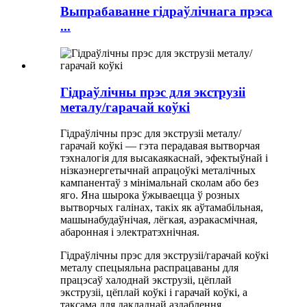
Выпрабаванне гідраўлічнага прэса
...
Гідраўлічны прэс для экструзіі
металу/гарачай коўкі
Гідраўлічны прэс для экструзіі металу/
гарачай коўкі — гэта перадавая вытворчая
тэхналогія для высакаякаснай, эфектыўнай і
нізкаэнергетычнай апрацоўкі металічных
кампанентаў з мінімальнай сколам або без
яго. Яна шырока ўжываецца ў розных
вытворчых галінах, такіх як аўтамабільная,
машынабудаўнічая, лёгкая, аэракасмічная,
абаронная і электратэхнічная.
Гідраўлічны прэс для экструзіі/гарачай коўкі
металу спецыяльна распрацаваны для
працэсаў халоднай экструзіі, цёплай
экструзіі, цёплай коўкі і гарачай коўкі, а
таксама для дакладнай аздаблення