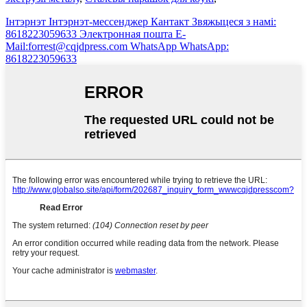
Інтэрнэт
Інтэрнэт-мессенджер
Кантакт
Звяжыцеся з намі:
8618223059633
Электронная пошта
E-
Mail:forrest@cqjdpress.com
WhatsApp
WhatsApp:
8618223059633