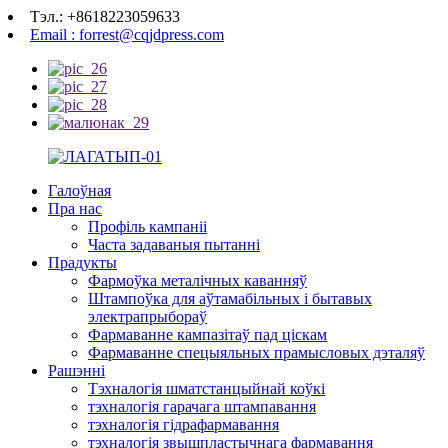
Тэл.: +8618223059633
Email : forrest@cqjdpress.com
Галоўная
Пра нас
Профіль кампаніі
Часта задаваныя пытанні
Прадукты
Фармоўка металічных каванняў
Штампоўка для аўтамабільных і бытавых
электрапрыбораў
Фармаванне кампазітаў пад ціскам
Фармаванне спецыяльных прамысловых дэталяў
Рашэнні
Тэхналогія шматстанцыйнай коўкі
тэхналогія гарачага штампавання
тэхналогія гідрафармавання
тэхналогія звышпластычнага фармавання