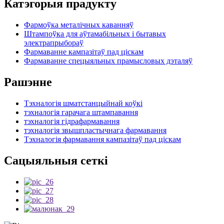
Катэгорыя прадукту
Фармоўка металічных каванняў
Штампоўка для аўтамабільных і бытавых
электрапрыбораў
Фармаванне кампазітаў пад ціскам
Фармаванне спецыяльных прамысловых дэталяў
Рашэнне
Тэхналогія шматстанцыйнай коўкі
тэхналогія гарачага штампавання
тэхналогія гідрафармавання
тэхналогія звышпластычнага фармавання
Тэхналогія фармавання кампазітаў пад ціскам
Сацыяльныя сеткі