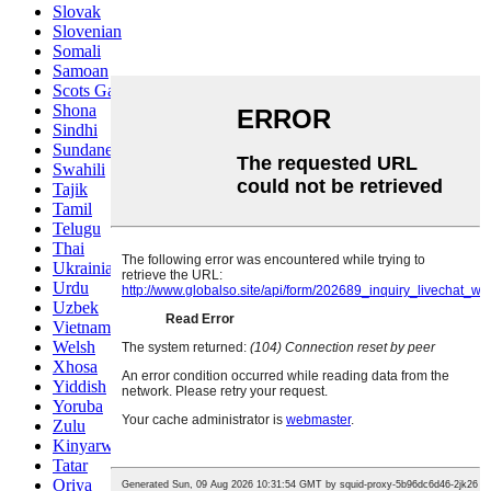
Slovak
Slovenian
Somali
Samoan
Scots Gaelic
Shona
Sindhi
Sundanese
Swahili
Tajik
Tamil
Telugu
Thai
Ukrainian
Urdu
Uzbek
Vietnamese
Welsh
Xhosa
Yiddish
Yoruba
Zulu
Kinyarwanda
Tatar
Oriya