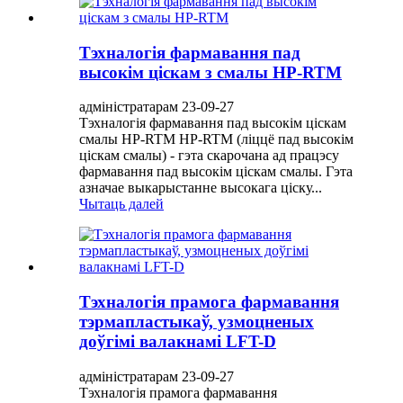
Тэхналогія фармавання пад
высокім ціскам з смалы HP-RTM
адміністратарам 23-09-27
Тэхналогія фармавання пад высокім ціскам
смалы HP-RTM HP-RTM (ліццё пад высокім
ціскам смалы) - гэта скарочана ад працэсу
фармавання пад высокім ціскам смалы. Гэта
азначае выкарыстанне высокага ціску...
Чытаць далей
Тэхналогія прамога фармавання
тэрмапластыкаў, узмоцненых
доўгімі валакнамі LFT-D
адміністратарам 23-09-27
Тэхналогія прамога фармавання