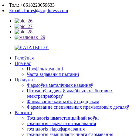
Тэл.: +8618223059633
Email : forrest@cqjdpress.com
Галоўная
Пра нас
Профіль кампаніі
Часта задаваныя пытанні
Прадукты
Фармоўка металічных каванняў
Штампоўка для аўтамабільных і бытавых
электрапрыбораў
Фармаванне кампазітаў пад ціскам
Фармаванне спецыяльных прамысловых дэталяў
Рашэнні
Тэхналогія шматстанцыйнай коўкі
тэхналогія гарачага штампавання
тэхналогія гідрафармавання
тэхналогія звышпластычнага фармавання