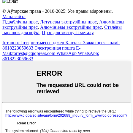
© Аўтарскае права - 2010-2025: Усе правы абаронены.
Мапа сайта
Гідраўлічны прэс
,
Латуневы экструзійны прэс
,
Алюмініевы
экструзійны прэс
,
Алюмініевы экструзійны прэс
,
Сталёвы
парашок для коўкі
,
Прэс для экструзіі металу
,
Інтэрнэт
Інтэрнэт-мессенджер
Кантакт
Звяжыцеся з намі:
8618223059633
Электронная пошта
E-
Mail:forrest@cqjdpress.com
WhatsApp
WhatsApp:
8618223059633