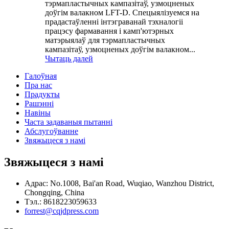
тэрмапластычных кампазітаў, узмоцненых
доўгім валакном LFT-D. Спецыялізуемся на
прадастаўленні інтэграванай тэхналогіі
працэсу фармавання і камп'ютэрных
матэрыялаў для тэрмапластычных
кампазітаў, узмоцненых доўгім валакном...
Чытаць далей
Галоўная
Пра нас
Прадукты
Рашэнні
Навіны
Часта задаваныя пытанні
Абслугоўванне
Звяжыцеся з намі
Звяжыцеся з намі
Адрас: No.1008, Bai'an Road, Wuqiao, Wanzhou District,
Chongqing, China
Тэл.: 8618223059633
forrest@cqjdpress.com