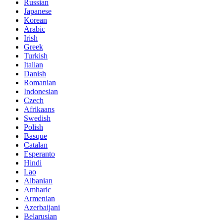
Russian
Japanese
Korean
Arabic
Irish
Greek
Turkish
Italian
Danish
Romanian
Indonesian
Czech
Afrikaans
Swedish
Polish
Basque
Catalan
Esperanto
Hindi
Lao
Albanian
Amharic
Armenian
Azerbaijani
Belarusian