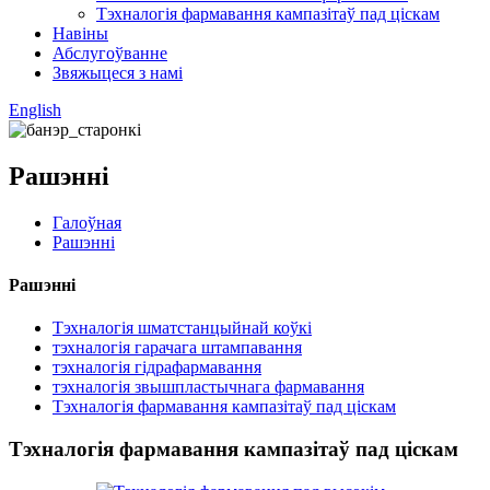
Тэхналогія фармавання кампазітаў пад ціскам
Навіны
Абслугоўванне
Звяжыцеся з намі
English
Рашэнні
Галоўная
Рашэнні
Рашэнні
Тэхналогія шматстанцыйнай коўкі
тэхналогія гарачага штампавання
тэхналогія гідрафармавання
тэхналогія звышпластычнага фармавання
Тэхналогія фармавання кампазітаў пад ціскам
Тэхналогія фармавання кампазітаў пад ціскам